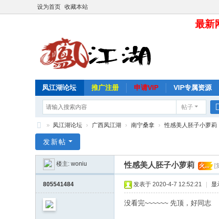
设为首页
收藏本站
最新网
凤江湖论坛
推广注册
申请VIP
VIP专属资源
帖子
»
凤江湖论坛
›
广西凤江湖
›
南宁桑拿
›
性感美人胚子小萝莉
凤
发新帖
江
楼主:
woniu
性感美人胚子小萝莉
火...
[
湖
论
805541484
发表于 2020-4-7 12:52:21
|
显
坛
没看完~~~~~~ 先顶，好同志