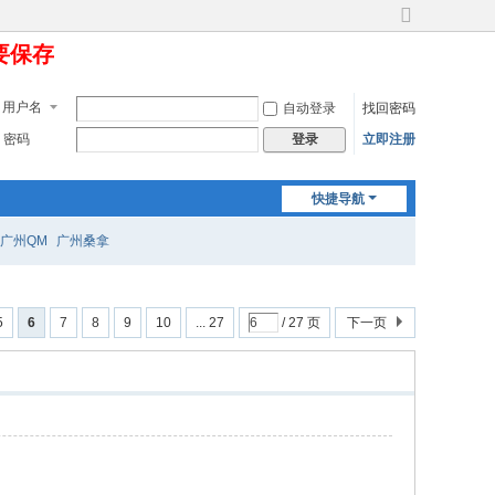
切
定要保存
换
到
宽
用户名
自动登录
找回密码
版
密码
立即注册
登录
快捷导航
广州QM
广州桑拿
5
6
7
8
9
10
... 27
/ 27 页
下一页