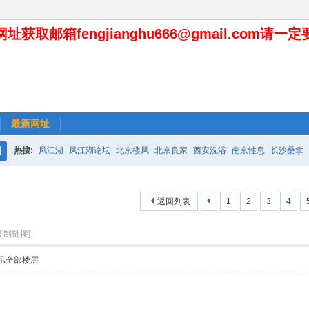
址获取邮箱fengjianghu666@gmail.com请一
最新网址
热搜:
凤江湖
凤江湖论坛
北京楼凤
北京良家
西安洗浴
南京性息
长沙桑拿
搜
索
返回列表
1
2
3
4
复制链接]
示全部楼层