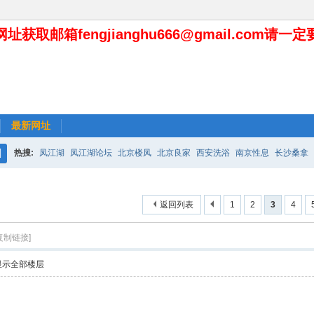
址获取邮箱fengjianghu666@gmail.com请一
最新网址
热搜:
凤江湖
凤江湖论坛
北京楼凤
北京良家
西安洗浴
南京性息
长沙桑拿
搜
索
返回列表
1
2
3
4
复制链接]
显示全部楼层