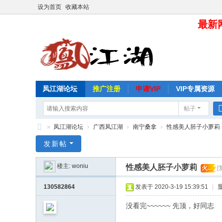
设为首页
收藏本站
最新网
凤江湖论坛
推广注册
申请VIP
VIP专属资源
帖子
»
凤江湖论坛
›
广西凤江湖
›
南宁桑拿
›
性感美人胚子小萝莉
凤
发新帖
江
楼主:
woniu
性感美人胚子小萝莉
火...
[
湖
论
130582864
发表于 2020-3-19 15:39:51
|
坛
没看完~~~~~~ 先顶，好同志