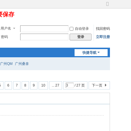
切
定要保存
换
到
宽
用户名
自动登录
找回密码
版
密码
立即注册
登录
快捷导航
广州QM
广州桑拿
5
6
7
8
9
10
... 27
/ 27 页
下一页