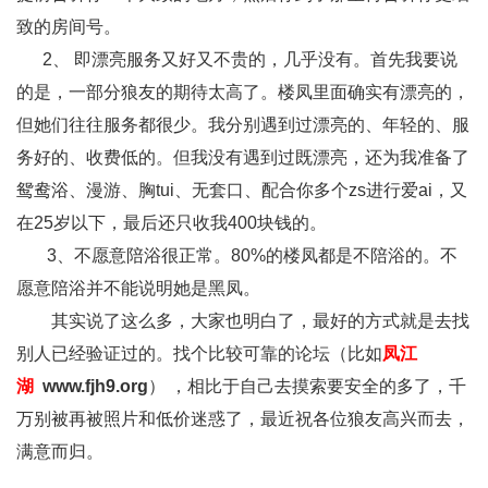
致的房间号。
2、 即漂亮服务又好又不贵的，几乎没有。首先我要说
的是，一部分狼友的期待太高了。楼凤里面确实有漂亮的，
但她们往往服务都很少。我分别遇到过漂亮的、年轻的、服
务好的、收费低的。但我没有遇到过既漂亮，还为我准备了
鸳鸯浴、漫游、胸tui、无套口、配合你多个zs进行爱ai，又
在25岁以下，最后还只收我400块钱的。
3、不愿意陪浴很正常。80%的楼凤都是不陪浴的。不
愿意陪浴并不能说明她是黑凤。
其实说了这么多，大家也明白了，最好的方式就是去找
别人已经验证过的。找个比较可靠的论坛（比如
凤江
湖
www.fjh9.org
） ，相比于自己去摸索要安全的多了，千
万别被再被照片和低价迷惑了，最近祝各位狼友高兴而去，
满意而归。