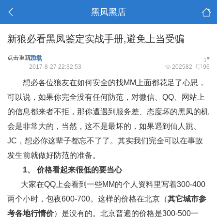
黑凤黑店
新狼必看黑凤鉴定实战手册,避免上当受骗
点击重新加载
匿名
#
1
2017-8-27 22:32:53
202582
96
想必各位狼友在如何安全的找MM上面都花足了心思，
可以说，如果你完全没有任何防范，对微信、QQ、网站上
的信息都来者不拒，那你遭遇到服务差、态度坏的黑凤的机
会是非常大的，当然，这不是最坏的，如果遇到仙人跳、
JC，想必你这辈子都忘不了了。其实我们完全可以在事故
发生前就做好防范的准备。
1、 价格看起来很低的要当心
大家在QQ上会看到一些MM的个人资料里写着300-400
两个小时，包夜600-700。这样的价格在北京（
其它城市参
考各地行情价
）是没有的。北京普遍的价格是300-500一