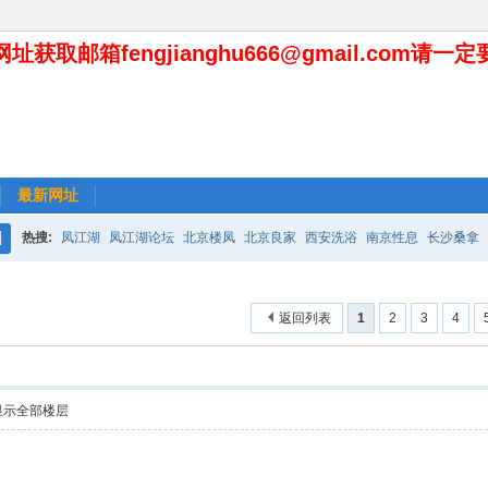
址获取邮箱fengjianghu666@gmail.com请一
最新网址
热搜:
凤江湖
凤江湖论坛
北京楼凤
北京良家
西安洗浴
南京性息
长沙桑拿
搜
索
返回列表
1
2
3
4
显示全部楼层