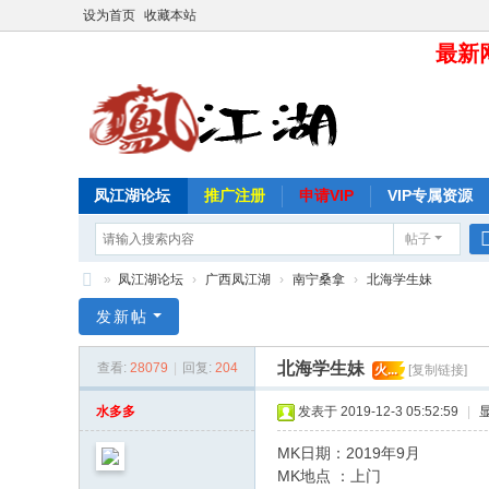
设为首页
收藏本站
最新网
凤江湖论坛
推广注册
申请VIP
VIP专属资源
帖子
»
凤江湖论坛
›
广西凤江湖
›
南宁桑拿
›
北海学生妹
凤
发新帖
江
北海学生妹
查看:
28079
|
回复:
204
火...
[复制链接]
湖
论
水多多
发表于 2019-12-3 05:52:59
|
坛
MK日期：2019年9月
MK地点 ：上门