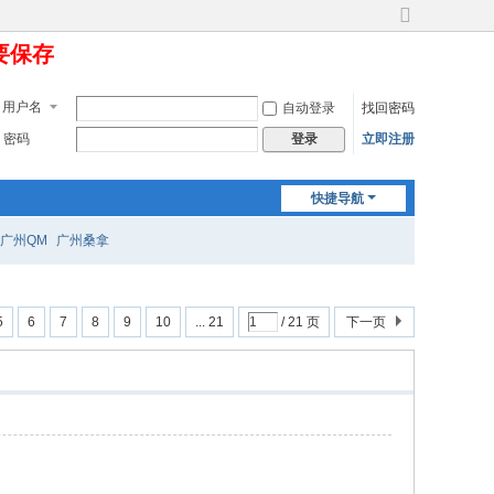
切
定要保存
换
到
宽
用户名
自动登录
找回密码
版
密码
立即注册
登录
快捷导航
广州QM
广州桑拿
5
6
7
8
9
10
... 21
/ 21 页
下一页